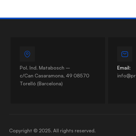
Pol. Ind. Matabosch –
Email:
c/Can Casaramona, 49 08570
info@pr
Torelló (Barcelona)
Copyright © 2025. All rights reserved.