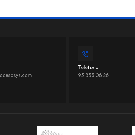
Teléfono
ocesosys.com
93 855 06 26